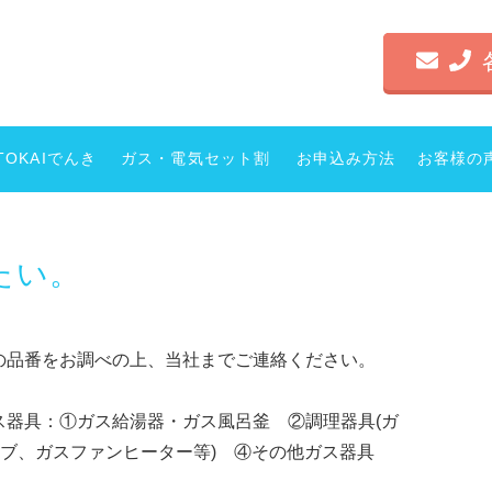
TOKAIでんき
ガス・電気セット割
お申込み方法
お客様の
たい。
具の品番をお調べの上、当社までご連絡ください。
ガス風呂釜 ②調理器具(ガ
ーブ、ガスファンヒーター等) ④その他ガス器具