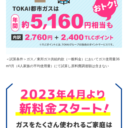
＜試算条件＞ガス／東邦ガス供給約款（一般料金）においてガス使用量36
m³/月（4人家族の平均使用量）にて試算し原料費調達額は含まない