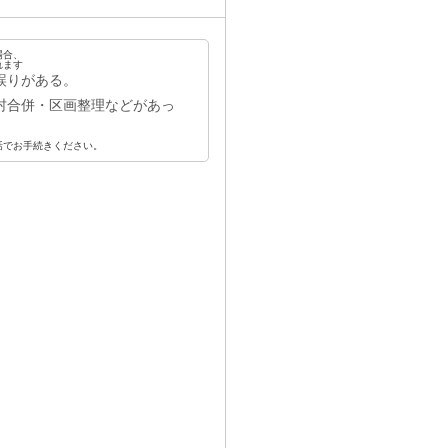
場合、
れます
誤りがある。
村合併・区画整理などがあっ
話でお手続きください。