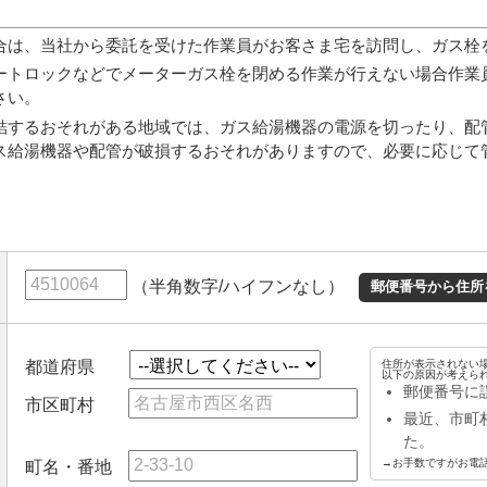
合は、当社から委託を受けた作業員がお客さま宅を訪問し、ガス栓
ートロックなどでメーターガス栓を閉める作業が行えない場合作業
さい。
結するおそれがある地域では、ガス給湯機器の電源を切ったり、配
ス給湯機器や配管が破損するおそれがありますので、必要に応じて
（半角数字/ハイフンなし）
郵便番号から住所
都道府県
住所が表示されない
以下の原因が考えら
郵便番号に
市区町村
最近、市町
た。
→お手数ですがお電
町名・番地