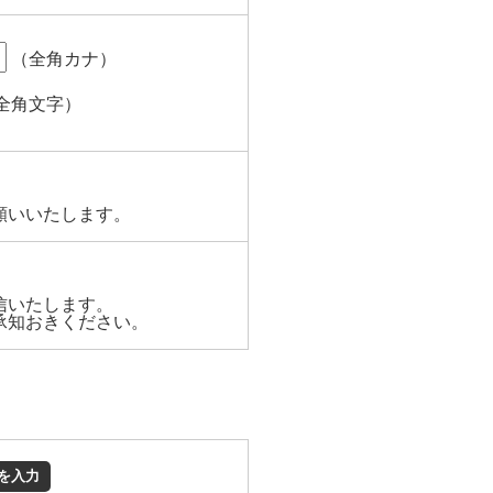
（全角カナ）
全角文字）
願いいたします。
信いたします。
承知おきください。
を入力